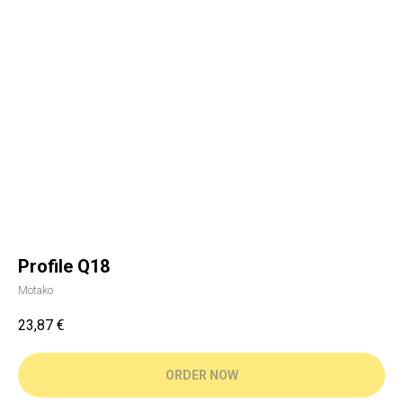
Profile Q18
Motako
23,87
€
ORDER NOW